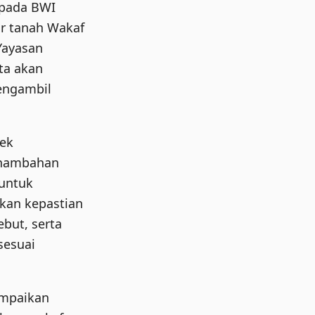
kepada BWI
ir tanah Wakaf
Yayasan
ta akan
engambil
ek
enambahan
 untuk
kan kepastian
but, serta
sesuai
ampaikan