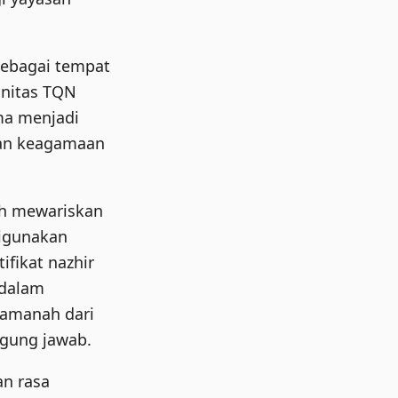
 sebagai tempat
unitas TQN
ama menjadi
atan keagamaan
ah mewariskan
digunakan
fikat nazhir
 dalam
 amanah dari
gung jawab.
n rasa