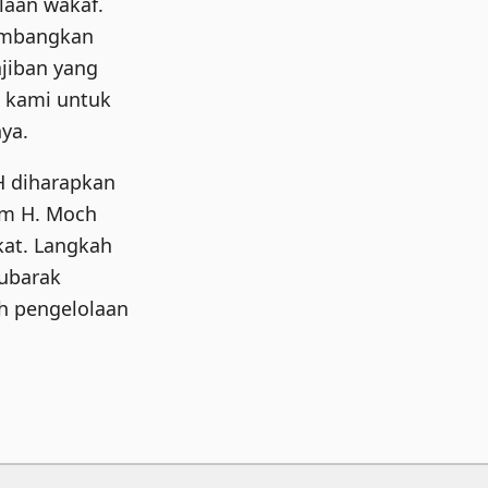
laan wakaf.
ambangkan
ajiban yang
n kami untuk
ya.
AH diharapkan
um H. Moch
kat. Langkah
ubarak
oh pengelolaan