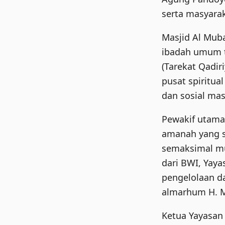
serta masyarak
Masjid Al Muba
ibadah umum t
(Tarekat Qadir
pusat spiritua
dan sosial mas
Pewakif utama
amanah yang s
semaksimal mu
dari BWI, Yay
pengelolaan d
almarhum H. M
Ketua Yayasa