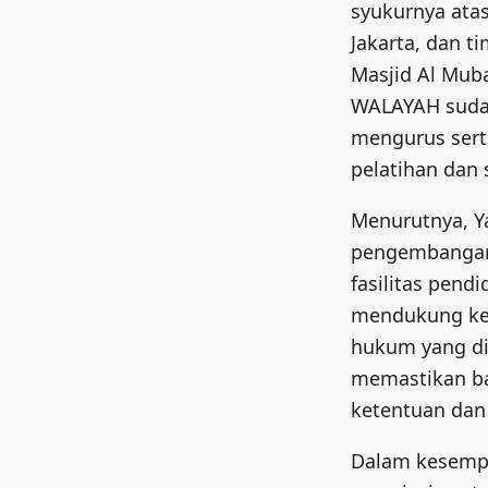
syukurnya atas
Jakarta, dan 
Masjid Al Mub
WALAYAH sudah
mengurus sert
pelatihan dan 
Menurutnya, Y
pengembangan 
fasilitas pend
mendukung keg
hukum yang di
memastikan ba
ketentuan dan
Dalam kesemp