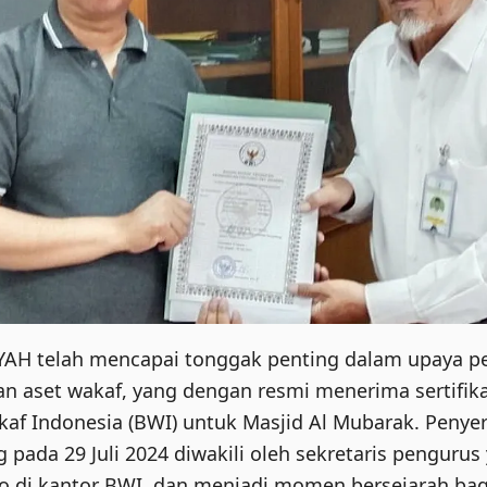
YAH telah mencapai tonggak penting dalam upaya
n aset wakaf, yang dengan resmi menerima sertifika
af Indonesia (BWI) untuk Masjid Al Mubarak. Penyer
g pada 29 Juli 2024 diwakili oleh sekretaris pengurus
 di kantor BWI, dan menjadi momen bersejarah bag