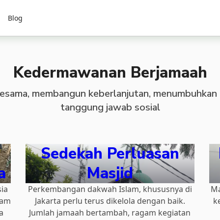
Blog
Kedermawanan Berjamaah
sama, membangun keberlanjutan, menumbuhkan 
tanggung jawab sosial
Sedekah Perluasan
a
Masjid
ia
Perkembangan dakwah Islam, khususnya di
Ma
lam
Jakarta perlu terus dikelola dengan baik.
k
a
Jumlah jamaah bertambah, ragam kegiatan